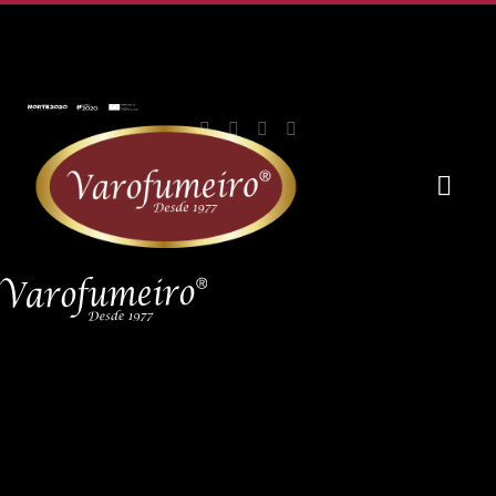
Desde 1977 a
selecionar a
melhor
qualidade
História
com